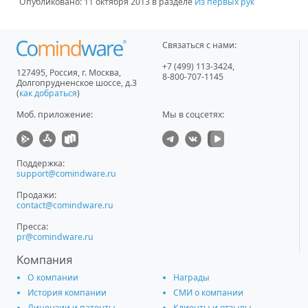
Опубликовано:
11 октября 2013
в разделе
Из первых рук
Связаться с нами:
+7 (499) 113-3424
,
127495
,
Россия, г. Москва
,
8-800-707-1145
Долгопрудненское шоссе, д.3
(
как добраться
)
Моб. приложение
:
Мы в соцсетях:
Поддержка:
support@comindware.ru
Продажи:
contact@comindware.ru
Пресса:
pr@comindware.ru
Компания
О компании
Награды
История компании
СМИ о компании
Лицензии и патенты
Клиенты и отзывы