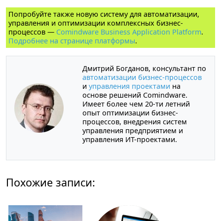
Попробуйте также новую систему для автоматизации,
управления и оптимизации комплексных бизнес-
процессов —
Comindware Business Application Platform
.
Подробнее на странице платформы
.
Дмитрий Богданов, консультант по
автоматизации бизнес-процессов
и
управления проектами
на
основе решений Comindware.
Имеет более чем 20-ти летний
опыт оптимизации бизнес-
процессов, внедрения систем
управления предприятием и
управления ИТ-проектами.
Похожие записи: