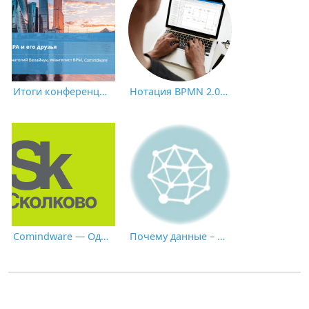
Итоги конференции CNews «Роботизация бизнес-процессов 2021»
Нотация BPMN 2.0: ключевые элементы и описание
Comindware — Один из Первых Успешных Выпускников Сколково 2021
Почему данные – это НЕ новая нефть: пик экономики, основанной на применении искусственного интеллекта