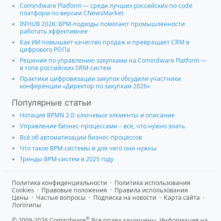
Comindware Platform — среди лучших российских no-code
платформ по версии CNewsMarket
IN’HUB 2026: BPM-подходы помогают промышленности
работать эффективнее
Как ИИ повышает качество продаж и превращает CRM в
цифрового РОПа
Решения по управлению закупками на Comindware Platform —
в топе российских SRM-систем
Практики цифровизации закупок обсудили участники
конференции «Директор по закупкам 2026»
Популярные статьи
Нотация BPMN 2.0: ключевые элементы и описание
Управление бизнес-процессами – всё, что нужно знать
Всё об автоматизации бизнес-процессов
Что такое BPM-системы и для чего они нужны
Тренды BPM-систем в 2025 году
Политика конфиденциальности
·
Политика использования
Cookies
·
Правовые положения
·
Правила использования
Цены
·
Частые вопросы
·
Подписка на новости
·
Карта сайта
·
Логотипы
®
© 2009-2026 Comindware
Все права защищены. Информация на