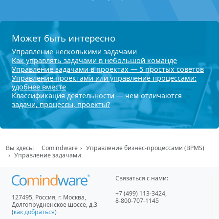
Может быть интересно
Управление несколькими задачами
Как управлять задачами в небольшой команде
Управление задачами в проектах — 5 простых советов
Управление проектами или управление процессами:
удобнее вместе
Классификация деятельности — чем отличаются
задачи, процессы, проекты?
Вы здесь:
Comindware
Управление бизнес-процессами (BPMS)
Управление задачами
Связаться с нами:
+7 (499) 113-3424
,
127495
,
Россия, г. Москва
,
8-800-707-1145
Долгопрудненское шоссе, д.3
(
как добраться
)