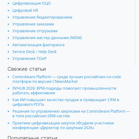
Цифровизация ОЦО
Цифровой HR
Управление бюджетированием
Управление заказами
Управление отгрузками
Управление мастер-данными (MDM)
Автоматизация факторинга
Service Desk / Help Desk
Управление ТОиР
Свежие статьи
Comindware Platform — среди лучших российских no-code
платформ по версии CNewsMarket
IN’HUB 2026: BPM-подходы помогают промышленности
работать эффективнее
Как ИИ повышает качество продаж и превращает CRM в
цифрового РОПа
Решения по управлению закупками на Comindware Platform —
в топе российских SRM-систем
Практики цифровизации закупок обсудили участники
конференции «Директор по закупкам 2026»
Популярные статьи