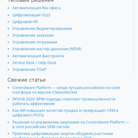
Типовые решения
Автоматизация бэк-офиса
Цифровизация ОЦО
Цифровой HR
Управление бюджетированием
Управление заказами
Управление отгрузками
Управление мастер-данными (MDM)
Автоматизация факторинга
Service Desk / Help Desk
Управление ТОиР
Свежие статьи
Comindware Platform — среди лучших российских no-code
платформ по версии CNewsMarket
IN’HUB 2026: BPM-подходы помогают промышленности
работать эффективнее
Как ИИ повышает качество продаж и превращает CRM в
цифрового РОПа
Решения по управлению закупками на Comindware Platform —
в топе российских SRM-систем
Практики цифровизации закупок обсудили участники