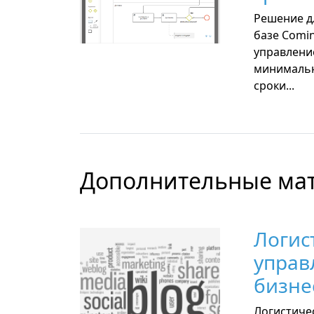
Решение д
базе Comi
управлени
минимальн
сроки...
Дополнительные ма
Логис
управ
бизне
Логистиче