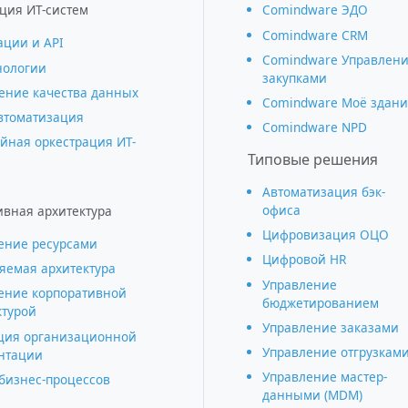
ция ИТ-систем
Comindware ЭДО
Comindware CRM
ации и АРІ
Comindware Управлен
нологии
закупками
ние качества данных
Comindware Моё здани
втоматизация
Comindware NPD
йная оркестрация ИТ-
Типовые решения
Автоматизация бэк-
офиса
ивная архитектура
Цифровизация ОЦО
ение ресурсами
Цифровой HR
яемая архитектура
Управление
ение корпоративной
бюджетированием
ктурой
Управление заказами
ция организационной
Управление отгрузкам
нтации
Управление мастер-
 бизнес-процессов
данными (MDM)