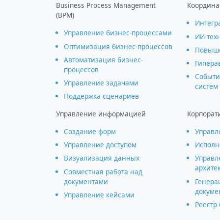
Business Process Management
Координа
(BPM)
Интегр
Управление бизнес-процессами
ИИ-тех
Оптимизация бизнес-процессов
Повыше
Автоматизация бизнес-
Гипера
процессов
Событи
Управление задачами
систем
Поддержка сценариев
Управление информацией
Корпорат
Создание форм
Управл
Управление доступом
Исполн
Визуализация данных
Управл
архите
Совместная работа над
документами
Генера
докуме
Управление кейсами
Реестр