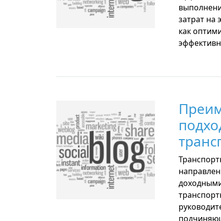
выполнени
затрат на 
как оптим
эффективно
Преим
подхо
транс
Транспорт
направлен
доходными 
транспорт
руководит
подчиняющ