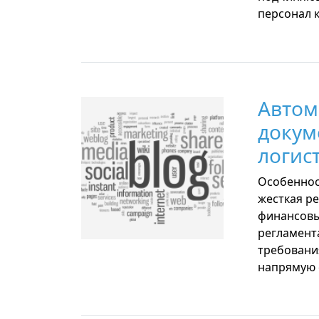
персонал 
Автом
докум
логис
Особеннос
жесткая р
финансовы
регламент
требования
напрямую 