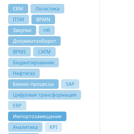
CRM
Логистика
ITSM
BPMN
Закупки
HR
Документооборот
BPMS
CAFM
Бюджетирование
Нефтегаз
Бизнес-процессы
SAP
Цифровая трансформация
ERP
Импортозамещение
Аналитика
KPI