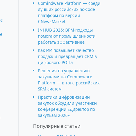
Comindware Platform — среди
лучших российских no-code
платформ по версии
ие
CNewsMarket
IN’HUB 2026: BPM-подходы
е
помогают промышленности
работать эффективнее
Как ИИ повышает качество
продаж и превращает CRM в
цифрового РОПа
Решения по управлению
закупками на Comindware
Platform — в топе российских
SRM-систем
Практики цифровизации
закупок обсудили участники
конференции «Директор по
закупкам 2026»
и
Популярные статьи