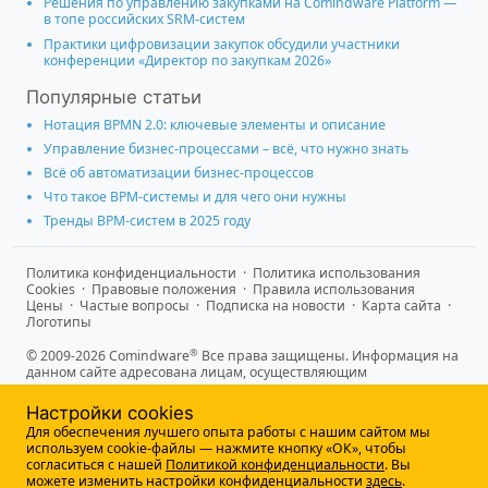
Решения по управлению закупками на Comindware Platform —
в топе российских SRM-систем
Практики цифровизации закупок обсудили участники
конференции «Директор по закупкам 2026»
Популярные статьи
Нотация BPMN 2.0: ключевые элементы и описание
Управление бизнес-процессами – всё, что нужно знать
Всё об автоматизации бизнес-процессов
Что такое BPM-системы и для чего они нужны
Тренды BPM-систем в 2025 году
Политика конфиденциальности
·
Политика использования
Cookies
·
Правовые положения
·
Правила использования
Цены
·
Частые вопросы
·
Подписка на новости
·
Карта сайта
·
Логотипы
®
© 2009-2026 Comindware
Все права защищены. Информация на
данном сайте адресована лицам, осуществляющим
предпринимательскую деятельность и не является
информацией, предназначенной для публичного ознакомления
Настройки cookies
потребителей.
Для обеспечения лучшего опыта работы с нашим сайтом мы
используем cookie-файлы — нажмите кнопку «ОК», чтобы
согласиться с нашей
Политикой конфиденциальности
. Вы
можете изменить настройки конфиденциальности
здесь
.