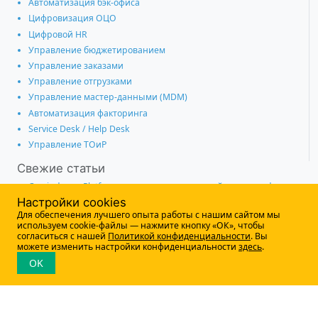
Автоматизация бэк-офиса
Цифровизация ОЦО
Цифровой HR
Управление бюджетированием
Управление заказами
Управление отгрузками
Управление мастер-данными (MDM)
Автоматизация факторинга
Service Desk / Help Desk
Управление ТОиР
Свежие статьи
Comindware Platform — среди лучших российских no-code
платформ по версии CNewsMarket
Настройки cookies
IN’HUB 2026: BPM-подходы помогают промышленности
Для обеспечения лучшего опыта работы с нашим сайтом мы
работать эффективнее
используем cookie-файлы — нажмите кнопку «ОК», чтобы
согласиться с нашей
Политикой конфиденциальности
. Вы
Как ИИ повышает качество продаж и превращает CRM в
можете изменить настройки конфиденциальности
здесь
.
цифрового РОПа
OK
Решения по управлению закупками на Comindware Platform —
в топе российских SRM-систем
Практики цифровизации закупок обсудили участники
конференции «Директор по закупкам 2026»