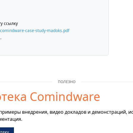
ту ссылку
/comindware-case-study-madoks.pdf
.
ПОЛЕЗНО
тека Comindware
примеры внедрения, видео докладов и демонстраций, и
ментация.
теку