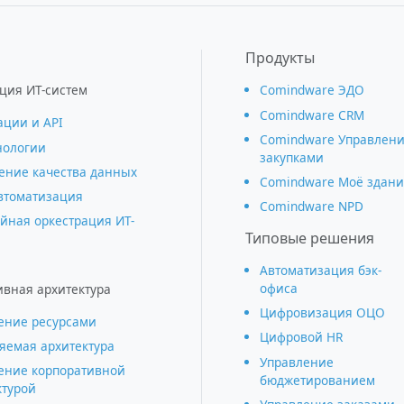
Продукты
ция ИТ-систем
Comindware ЭДО
Comindware CRM
ации и АРІ
Comindware Управлен
нологии
закупками
ние качества данных
Comindware Моё здани
втоматизация
Comindware NPD
йная оркестрация ИТ-
Типовые решения
Автоматизация бэк-
офиса
ивная архитектура
Цифровизация ОЦО
ение ресурсами
Цифровой HR
яемая архитектура
Управление
ение корпоративной
бюджетированием
ктурой