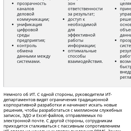
прозрачность
зон
целя
каналов
ответственности
прин
деловой
за результат;
упра
коммуникации;
доступ к
реше
унификация
необходимой
осно
цифровой
для
объе
среды
эффективной
данн
предприятия;
работы
проз
контроль
информации;
сист
обмена
оптимальные
резу
данными между
способы
рабо
системами.
взаимодействия.
возм
быст
внед
регл
Немного об ИТ. С одной стороны, руководители ИТ-
департаментов видят ограничения традиционной
корпоративной разработки и начинают искать новые
решения, чтобы разработаться с миллионом служебных
записок, ЭДО и Excel-файлов, отправляемых по
электронной почте. С другой стороны, сотрудникам
приходится сталкиваться с пассивным сопротивлением