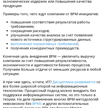
экономических издержек или повышения качества
продукции.
Примеры того, чего ждут компании от BPM-инициатив:
повышения соответствия результатов работы
требованиям;
сокращения расходов;
улучшения качества анализа за счет появления
нового источника структурированных данных;
выполнения нормативных требований
;
получения конкурентных преимуществ.
Конечная цель внедрения BPM — увеличить выручку
компании за счет повышения результативности,
экономичности и адаптивности бизнес-процессов.
Получаем больше отдачи от меньших ресурсов в любой
ситуации.
А при чем здесь, кстати, ИТ?
Дисциплина развивается
со
все более широкой опорой на информационные
технологии. Процессный подход можно внедрить без
поддержки информационных систем, но это только в
теории. На деле применение многих BPM-методологий
невозможно без
BPMS
и других вспомогательных
технологий, таких как RPA или Process Mining.