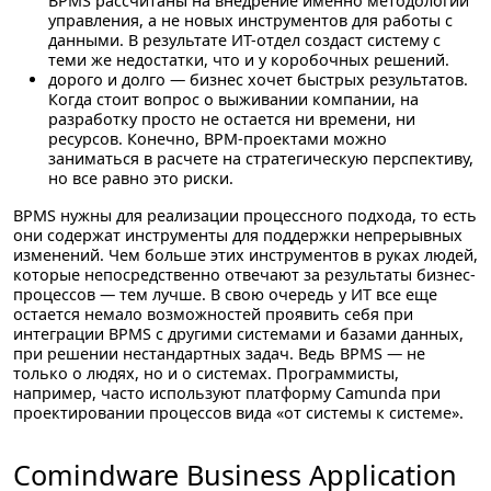
BPMS рассчитаны на внедрение именно методологии
управления, а не новых инструментов для работы с
данными. В результате ИТ-отдел создаст систему с
теми же недостатки, что и у коробочных решений.
дорого и долго
— бизнес хочет быстрых результатов.
Когда стоит вопрос о выживании компании, на
разработку просто не остается ни времени, ни
ресурсов. Конечно, BPM-проектами можно
заниматься в расчете на стратегическую перспективу,
но все равно это риски.
BPMS нужны для реализации процессного подхода, то есть
они содержат инструменты для поддержки непрерывных
изменений. Чем больше этих инструментов в руках людей,
которые непосредственно отвечают за результаты бизнес-
процессов — тем лучше. В свою очередь у ИТ все еще
остается немало возможностей проявить себя при
интеграции BPMS с другими системами и базами данных,
при решении нестандартных задач. Ведь BPMS — не
только о людях, но и о системах. Программисты,
например, часто используют платформу Camunda при
проектировании процессов вида «от системы к системе».
Comindware Business Application