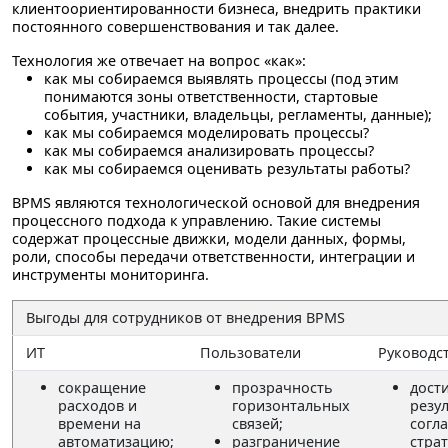
клиентоориентированности бизнеса, внедрить практики
постоянного совершенствования и так далее.
Технология же отвечает на вопрос «как»:
как мы собираемся выявлять процессы (под этим
понимаются зоны ответственности, стартовые
события, участники, владельцы, регламенты, данные);
как мы собираемся моделировать процессы?
как мы собираемся анализировать процессы?
как мы собираемся оценивать результаты работы?
BPMS являются технологической основой для внедрения
процессного подхода к управлению. Такие системы
содержат процессные движки, модели данных, формы,
роли, способы передачи ответственности, интеграции и
инструменты мониторинга.
Выгоды для сотрудников от внедрения BPMS
ИТ
Пользователи
Руководс
сокращение
прозрачность
дост
расходов и
горизонтальных
резу
времени на
связей;
согл
автоматизацию;
разграничение
стра