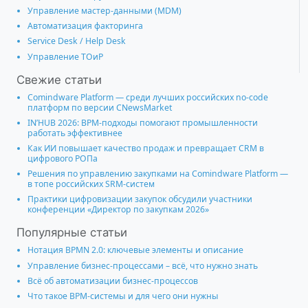
Управление мастер-данными (MDM)
Автоматизация факторинга
Service Desk / Help Desk
Управление ТОиР
Свежие статьи
Comindware Platform — среди лучших российских no-code
платформ по версии CNewsMarket
IN’HUB 2026: BPM-подходы помогают промышленности
работать эффективнее
Как ИИ повышает качество продаж и превращает CRM в
цифрового РОПа
Решения по управлению закупками на Comindware Platform —
в топе российских SRM-систем
Практики цифровизации закупок обсудили участники
конференции «Директор по закупкам 2026»
Популярные статьи
Нотация BPMN 2.0: ключевые элементы и описание
Управление бизнес-процессами – всё, что нужно знать
Всё об автоматизации бизнес-процессов
Что такое BPM-системы и для чего они нужны