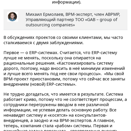
информации).
Михаил Ермолаев
, BPM-эксперт, член ABPMP,
Управляющий партнер ТОО «GAB – group of
outsourcing companies»
В обсуждениях проектов со своими клиентами, мы часто
сталкиваемся с двумя заблуждениями.
Первое — о ERP-системах. Считается, что ERP-систему
лучше не менять, поскольку она опирается на
рациональные решения. «Кастомизировать систему
дорого, поэтому, надо вносить в неё минимум изменений
и лучше всего менять под нее свои процессы». «Мы свой
BPM-проект приостановим, потому что сейчас все заняты
внедрением (новой) ERP-системы».
Не трудно догадаться, что имеется в результате. Система
работает криво, потому что не соответствует процессам, а
сотрудники перегружены вводом в нее различной
информации, не успевая делать основную работу. Все
ненавидят систему и «косятся» на консультантов-
внедренцев, а заодно и на BPM-экспертов. А главное,
теперь, компания стала «рабом» системы. Первая и
важнейшая задача персонала – своевременно вносить