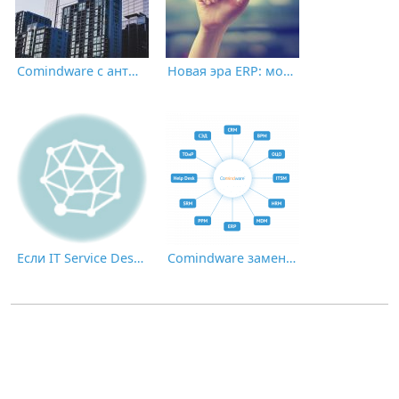
Comindware с антикризисным решением на Commercial Real Estate Итоги года 2022
Новая эра ERP: модернизация бизнеса и концепция пост-ERP
Если IT Service Desk «из коробки» вам не подходит
Comindware заменит решения Terrasoft, SAP, Oracle, Microsoft и других уходящих компаний