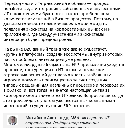
Переход части ИТ-приложений в облако — процесс
неизбежный, а интеграция с собственными внутренними
ИТ-приложениями будет все сложнее при большом
количестве изменений в бизнес-процессах. Поэтому, на
дальнем горизонте планирования можно ожидать
появления экосистем на корпоративных рынках ИТ-
приложений, где между участниками экосистемы
интеграция будет преднастроена.
На рынке B2C данный тренд уже давно существует,
крупные платформы создали экосистемы, внутри которых
часть проблем с интеграцией уже решена.
Многомиллиардные бюджеты на ERP-приложения уходят в
прошлое, конкуренция на ИТ-рынке и появление
отраслевых решений даст возможность глобальным
игрокам получить преимущество за счет создания
типовых решений для различных процессов и перевода их
в облако, и, вот тогда, начнется настоящая битва за
корпоративного клиента на ИТ-рынке. Вопрос лишь когда
это произойдет, с учетом уже вложенных компаниями
инвестиций в существующие ERP-решения.
Михайлов Александр
,
MBA, эксперт по ИТ-
стратегиям, Гендиректор компании
«Консалтинг по управлению ИТ»