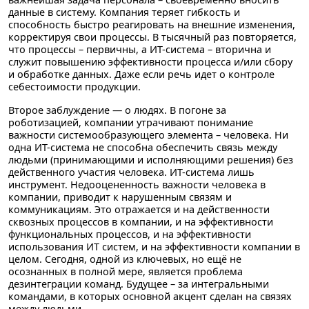
данные в систему. Компания теряет гибкость и
способность быстро реагировать на внешние изменения,
корректируя свои процессы. В тысячный раз повторяется,
что
процессы – первичны
, а ИТ-система – вторична и
служит повышению эффективности процесса и/или сбору
и обработке данных. Даже если речь идет о контроле
себестоимости продукции.
Второе заблуждение — о людях. В погоне за
роботизацией, компании утрачивают понимание
важности
системообразующего
элемента – человека. Ни
одна ИТ-система не способна обеспечить связь между
людьми (принимающими и исполняющими решения) без
действенного участия человека. ИТ-система лишь
инструмент. Недооцененность важности человека в
компании, приводит к нарушенным связям и
коммуникациям. Это отражается и на действенности
сквозных процессов в компании, и на эффективности
функциональных процессов, и на эффективности
использования ИТ систем, и на эффективности компании в
целом. Сегодня, одной из ключевых, но ещё не
осознанных в полной мере, является проблема
дезинтеграции команд. Будущее – за интегральными
командами, в которых основной акцент сделан на
связях
между людьми.