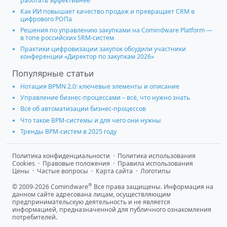
работать эффективнее
Как ИИ повышает качество продаж и превращает CRM в
цифрового РОПа
Решения по управлению закупками на Comindware Platform —
в топе российских SRM-систем
Практики цифровизации закупок обсудили участники
конференции «Директор по закупкам 2026»
Популярные статьи
Нотация BPMN 2.0: ключевые элементы и описание
Управление бизнес-процессами – всё, что нужно знать
Всё об автоматизации бизнес-процессов
Что такое BPM-системы и для чего они нужны
Тренды BPM-систем в 2025 году
Политика конфиденциальности
·
Политика использования
Cookies
·
Правовые положения
·
Правила использования
Цены
·
Частые вопросы
·
Карта сайта
·
Логотипы
®
© 2009-2026 Comindware
Все права защищены. Информация на
данном сайте адресована лицам, осуществляющим
предпринимательскую деятельность и не является
информацией, предназначенной для публичного ознакомления
потребителей.