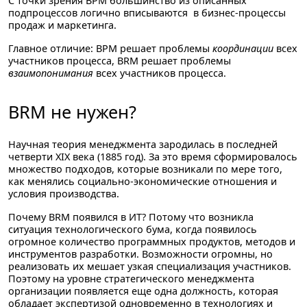
С точки зрения BPM большинство из описанных
подпроцессов логично вписываются в бизнес-процессы
продаж и маркетинга.
Главное отличие:
BPM решает проблемы
координации
всех
участников процесса, BRM решает проблемы
взаимопонимания
всех участников процесса.
BRM не нужен?
Научная теория менеджмента зародилась в последней
четверти XIX века (1885 год). За это время сформировалось
множество подходов, которые возникали по мере того,
как менялись социально-экономические отношения и
условия производства.
Почему BRM появился в ИТ? Потому что возникла
ситуация технологического бума, когда появилось
огромное количество программных продуктов, методов и
инструментов разработки. Возможности огромны, но
реализовать их мешает узкая специализация участников.
Поэтому на уровне стратегического менеджмента
организации появляется еще одна должность, которая
обладает экспертизой одновременно в технологиях и