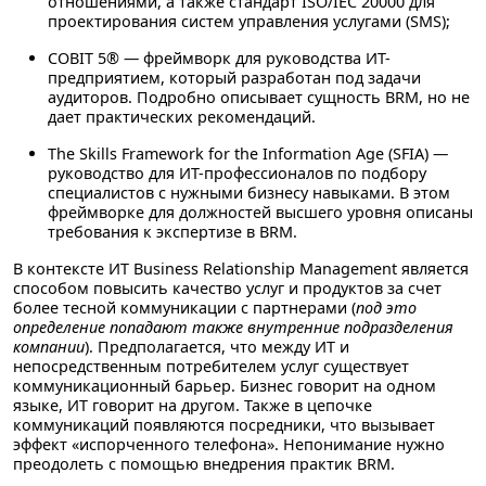
отношениями, а также стандарт ISO/IEC 20000 для
проектирования систем управления услугами (SMS);
COBIT 5®
— фреймворк для руководства ИТ-
предприятием, который разработан под задачи
аудиторов. Подробно описывает сущность BRM, но не
дает практических рекомендаций.
The Skills Framework for the Information Age (SFIA)
—
руководство для ИТ-профессионалов по подбору
специалистов с нужными бизнесу навыками. В этом
фреймворке для должностей высшего уровня описаны
требования к экспертизе в BRM.
В контексте ИТ Business Relationship Management является
способом повысить качество услуг и продуктов за счет
более тесной коммуникации с партнерами (
под это
определение попадают также внутренние подразделения
компании
). Предполагается, что между ИТ и
непосредственным потребителем услуг существует
коммуникационный барьер. Бизнес говорит на одном
языке, ИТ говорит на другом. Также в цепочке
коммуникаций появляются посредники, что вызывает
эффект «испорченного телефона». Непонимание нужно
преодолеть с помощью внедрения практик BRM.