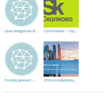
Цели внедрения BPM
Comindware — Один из Первых Успешных Выпускников Сколково 2021
Почему данные – это НЕ новая нефть: пик экономики, основанной на применении искусственного интеллекта
Итоги конференции CNews «Роботизация бизнес-процессов 2021»