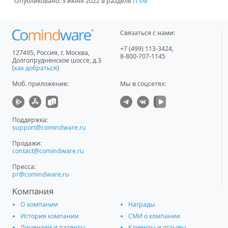
Опубликовано:
3 июня 2022
в разделе
ITSM
Связаться с нами:
+7 (499) 113-3424
,
127495
,
Россия, г. Москва
,
8-800-707-1145
Долгопрудненское шоссе, д.3
(
как добраться
)
Моб. приложение
:
Мы в соцсетях:
Поддержка:
support@comindware.ru
Продажи:
contact@comindware.ru
Пресса:
pr@comindware.ru
Компания
О компании
Награды
История компании
СМИ о компании
Лицензии и патенты
Клиенты и отзывы