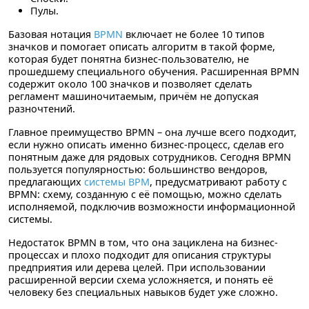
Пулы.
Базовая нотация
BPMN
включает не более 10 типов
значков и помогает описать алгоритм в такой форме,
которая будет понятна бизнес-пользователю, не
прошедшему специального обучения. Расширенная BPMN
содержит около 100 значков и позволяет сделать
регламент машиночитаемым, причём не допуская
разночтений.
Главное преимущество BPMN – она лучше всего подходит,
если нужно описать именно бизнес-процесс, сделав его
понятным даже для рядовых сотрудников. Сегодня BPMN
пользуется популярностью: большинство вендоров,
предлагающих
системы BPM
, предусматривают работу c
BPMN: схему, созданную с её помощью, можно сделать
исполняемой, подключив возможности информационной
системы.
Недостаток BPMN в том, что она зациклена на бизнес-
процессах и плохо подходит для описания структуры
предприятия или дерева целей. При использовании
расширенной версии схема усложняется, и понять её
человеку без специальных навыков будет уже сложно.