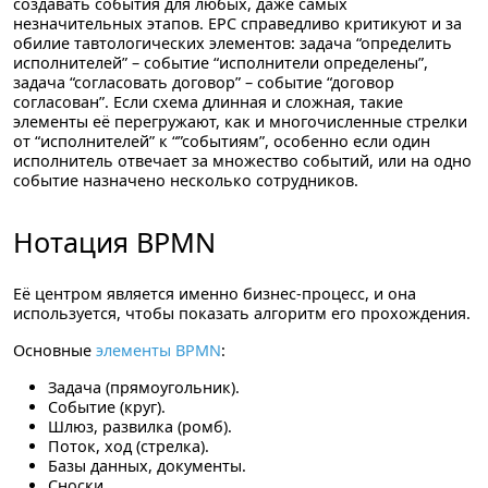
создавать события для любых, даже самых
незначительных этапов. EPC справедливо критикуют и за
обилие тавтологических элементов: задача “определить
исполнителей” – событие “исполнители определены”,
задача “согласовать договор” – событие “договор
согласован”. Если схема длинная и сложная, такие
элементы её перегружают, как и многочисленные стрелки
от “исполнителей” к “”событиям”, особенно если один
исполнитель отвечает за множество событий, или на одно
событие назначено несколько сотрудников.
Нотация BPMN
Её центром является именно бизнес-процесс, и она
используется, чтобы показать алгоритм его прохождения.
Основные
элементы BPMN
:
Задача (прямоугольник).
Событие (круг).
Шлюз, развилка (ромб).
Поток, ход (стрелка).
Базы данных, документы.
Сноски.