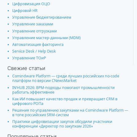
Цифровизация ОЦО
Цифровой HR
Управление бюджетированием
Управление заказами
Управление отгрузками
Управление мастер-данными (MDM)
Автоматизация факторинга
Service Desk / Help Desk
Управление ТОиР
Свежие статьи
Comindware Platform — среди лучших российских no-code
платформ по версии CNewsMarket
IN’HUB 2026: BPM-подходы помогают промышленности
работать эффективнее
Как ИИ повышает качество продаж и превращает CRM в
цифрового РОПа
Решения по управлению закупками на Comindware Platform —
в топе российских SRM-систем
Практики цифровизации закупок обсудили участники
конференции «Директор по закупкам 2026»
Популярные статьи