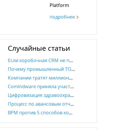
Platform
подробнee
Случайные статьи
Если коробочная CRM не подходит, а бюджет небольшой
Почему промышленный ТОиР не работает в недвижимости? Comindware на Простоев.НЕТ
Компании тратят миллионы на цифровую трансформацию, но 95% не умеют измерить результат
Comindware приняла участие в проекте ГосТеха по разработке стандартов оптимизации бизнес-процессов государственных организаций
Цифровизация здравоохранения: как low-code BPMS повышаeт качество медицинских услуг
Процесс по авансовым отчётам: пошаговое руководство и автоматизация
BPM против 5 способов координации по Минцбергу