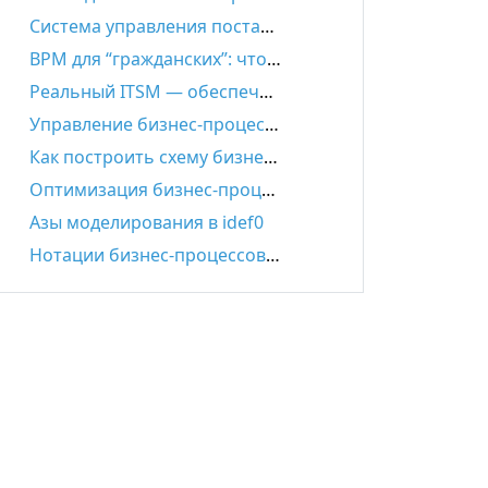
Система управления поставками и цепями поставок: задачи, функции, автоматизация, выбор решения
BPM для “гражданских”: что такое настоящий Low-code
Реальный ITSM — обеспечение эффективности ИТ-деятельности
Управление бизнес-процессами – всё, что нужно знать
Как построить схему бизнес-процесса: пошаговая инструкция
Оптимизация бизнес-процессов: основные принципы
Азы моделирования в idef0
Нотации бизнес-процессов IDEF0. EPC. BPMN.