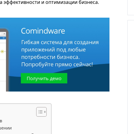
та эффективности и оптимизации бизнеса.
Кейс
в
ВинЛаб. Автоматизация открыт
чшении
новых магазинов