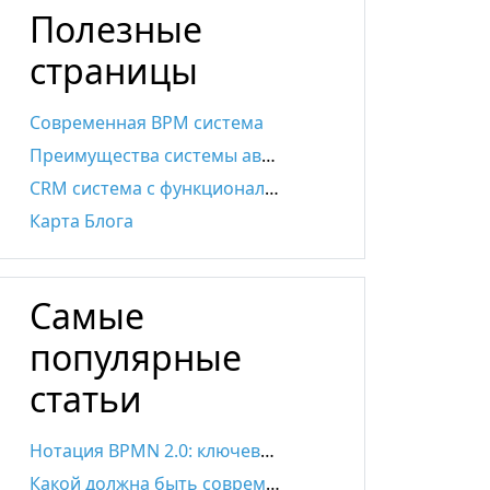
Полезные
страницы
Современная BPM система
Преимущества системы автоматизации бизнес-процессов
CRM система с функционалом BPMS
Карта Блога
Самые
популярные
статьи
Нотация BPMN 2.0: ключевые элементы и описание
Какой должна быть современная SRM-система?