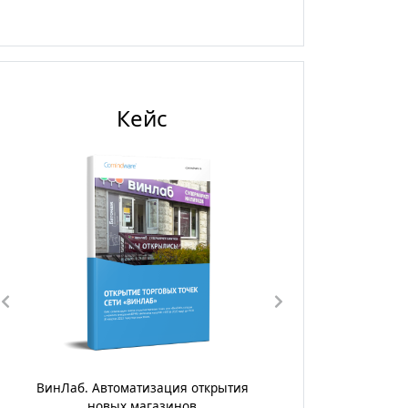
Кейс
ия
ГК «Диалог».Цифровизация процесса
управления поставками