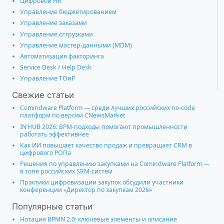
Цифровой HR
Управление бюджетированием
Управление заказами
Управление отгрузками
Управление мастер-данными (MDM)
Автоматизация факторинга
Service Desk / Help Desk
Управление ТОиР
Свежие статьи
Comindware Platform — среди лучших российских no-code
платформ по версии CNewsMarket
IN’HUB 2026: BPM-подходы помогают промышленности
работать эффективнее
Как ИИ повышает качество продаж и превращает CRM в
цифрового РОПа
Решения по управлению закупками на Comindware Platform —
в топе российских SRM-систем
Практики цифровизации закупок обсудили участники
конференции «Директор по закупкам 2026»
Популярные статьи
Нотация BPMN 2.0: ключевые элементы и описание