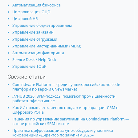
Автоматизация бэк-офиса
Цифровизация ОЦО
Цифровой HR
Управление бюджетированием
Управление заказами
Управление отгрузками
Управление мастер-данными (MDM)
Автоматизация факторинга
Service Desk / Help Desk
Управление ТОиР
Свежие статьи
Comindware Platform — среди лучших российских no-code
платформ по версии CNewsMarket
IN’HUB 2026: BPM-подходы помогают промышленности
работать эффективнее
Как ИИ повышает качество продаж и превращает CRM в
цифрового РОПа
Решения по управлению закупками на Comindware Platform —
в топе российских SRM-систем
Практики цифровизации закупок обсудили участники
конференции «Директор по закупкам 2026»