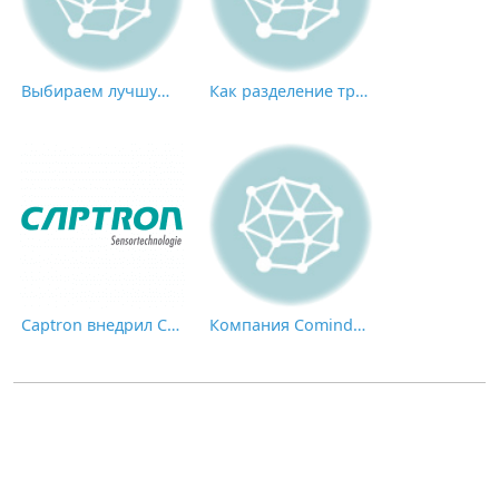
Выбираем лучшую площадку для закупок
Как разделение труда снижает производительность
Captron внедрил Comindware для автоматизации сквозных бизнес-процессов
Компания Comindware расширяет функционал Comindware Tracker, совершенствует настройки безопасности и уведомлений, а также предоставляет обновленный интерфейс для пользователей смартфонов и планшетов