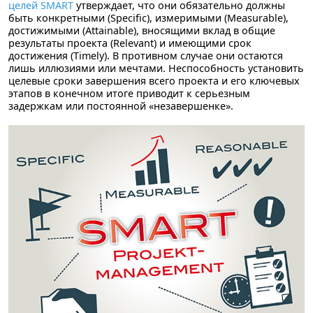
целей SMART
утверждает, что они обязательно должны
быть конкретными (
S
pecific), измеримыми (
M
easurable),
достижимыми (
A
ttainable), вносящими вклад в общие
результаты проекта (
R
elevant) и имеющими срок
достижения (
T
imely). В противном случае они остаются
лишь иллюзиями или мечтами. Неспособность установить
целевые сроки завершения всего проекта и его ключевых
этапов в конечном итоге приводит к серьезным
задержкам или постоянной «незавершенке».