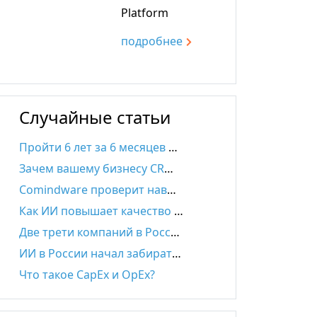
Platform
подробнee
Случайные статьи
Пройти 6 лет за 6 месяцев и сэкономить миллионы. Эксперт о потенциале платформы Comindware
Зачем вашему бизнесу CRM-система
Comindware проверит навыки будущих разработчиков Сбера и других крупных компаний
Как ИИ повышает качество продаж и превращает CRM в цифрового РОПа
Две трети компаний в России назвали дефицит кадров главным барьером для внедрения ИИ
ИИ в России начал забирать у сотрудников работу, но не всю
Что такое CapEx и OpEx?