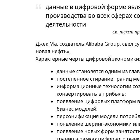
данные в цифровой форме явл
производства во всех сферах 
деятельности
см. текст п
Джек Ма, создатель Alibaba Group, свел с
новая нефть».
Характерные черты цифровой экономики
данные становятся одним из гла
постепенное стирание границ ме
информационные технологии соз
конвертировать в прибыль;
появление цифровых платформ в 
бизнес моделей;
персонификация модели потребле
появление шеринг-экономики или
появление новых форм занятости
границ в рамках цифрового рынка