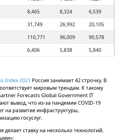
8,465
8,324
6,539
31,749
26,992
20,105
110,771
96,009
90,578
6,406
5,838
5,840
ss Index 2021
Россия занимает 42 строчку. В
соответствует мировым трендам. К такому
artner Forecasts Global Government IT
ают вывод, что из-за пандемии COVID-19
ег на развитие инфраструктуры,
зацию госуслуг.
 делает ставку на несколько технологий,
ными»: