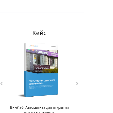
Кейс
ГК «Диалог».Цифровизация процесса
управления поставками