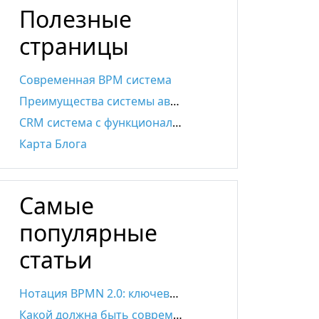
Полезные
страницы
Современная BPM система
Преимущества системы автоматизации бизнес-процессов
CRM система с функционалом BPMS
Карта Блога
Самые
популярные
статьи
Нотация BPMN 2.0: ключевые элементы и описание
Какой должна быть современная SRM-система?