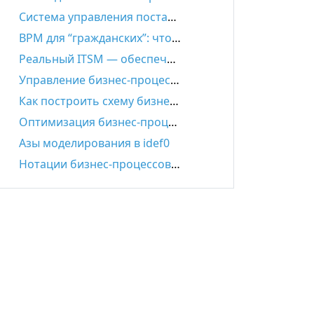
Система управления поставками и цепями поставок: задачи, функции, автоматизация, выбор решения
BPM для “гражданских”: что такое настоящий Low-code
Реальный ITSM — обеспечение эффективности ИТ-деятельности
Управление бизнес-процессами – всё, что нужно знать
Как построить схему бизнес-процесса: пошаговая инструкция
Оптимизация бизнес-процессов: основные принципы
Азы моделирования в idef0
Нотации бизнес-процессов IDEF0. EPC. BPMN.