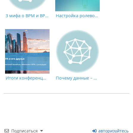
3 мифа о BPM и BPMS
Настройка ролевой модели low-code инструментами. Мастер-класс
Итоги конференции CNews «Роботизация бизнес-процессов 2021»
Почему данные – это НЕ новая нефть: пик экономики, основанной на применении искусственного интеллекта
Подписаться
авторизуйтесь