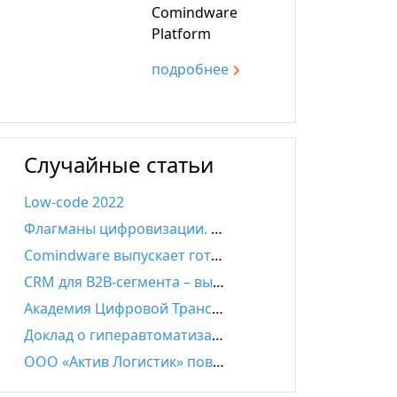
Comindware
Platform
подробнee
Случайные статьи
Low-code 2022
Флагманы цифровизации. Comindware примет участие в конгрессе визионеров цифрового развития
Comindware выпускает готовое решение для управления закупками (SRM)
CRM для B2B-сегмента – выбор экспертов для сложных продаж с длинным циклом
Академия Цифровой Трансформации в Университете «Дубна»
Доклад о гиперавтоматизации для Тинькофф Банка
ООО «Актив Логистик» повышает эффективность управления логистическими процессами с помощью Comindware Tracker