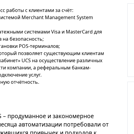
сс работы с клиентами за счёт:
 системой Merchant Management System
тежными системами Visa и MasterCard для
 на безопасность;
становки POS-терминалов;
который позволяет существующим клиентам
кабинет» UCS на осуществление различных
сти компании, а реферальным банкам-
одключение услуг.
ную отчётность.
S – продуманное и закономерное
месяца автоматизации потребовали от
жившихся привычек и подходов к