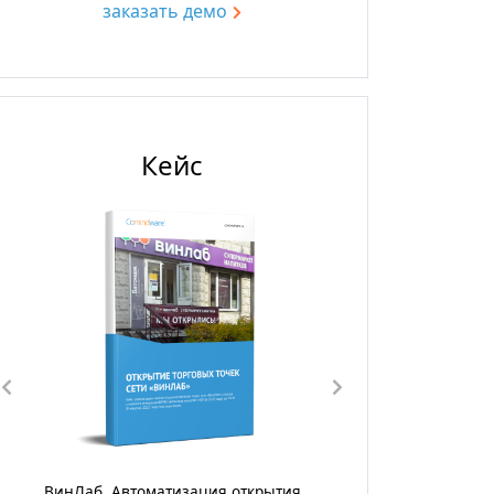
заказать демо
Кейс
тия
ГК «Диалог».Цифровизация процесса