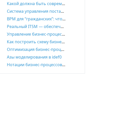
Какой должна быть современная SRM-система?
Система управления поставками и цепями поставок: задачи, функции, автоматизация, выбор решения
BPM для “гражданских”: что такое настоящий Low-code
Реальный ITSM — обеспечение эффективности ИТ-деятельности
Управление бизнес-процессами – всё, что нужно знать
Как построить схему бизнес-процесса: пошаговая инструкция
Оптимизация бизнес-процессов: основные принципы
Азы моделирования в idef0
Нотации бизнес-процессов IDEF0. EPC. BPMN.