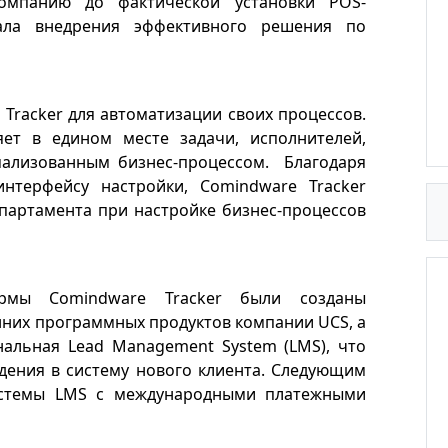
омпанию до фактической установки POS-
новых магазинов
ала внедрения эффективного решения по
подробнее
Tracker для автоматизации своих процессов.
яет в едином месте задачи, исполнителей,
мализованным бизнес-процессом. Благодаря
нтерфейсу настройки, Comindware Tracker
епартамента при настройке бизнес-процессов
формы
Comindware Tracker
были созданы
них программных продуктов компании UCS, а
альная Lead Management System (LMS), что
едения в систему нового клиента. Следующим
истемы
LMS
с международными платежными