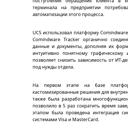
поступления обращения клиента в к
терминала на предприятии потребов
автоматизации этого процесса.
UCS использовал платформу Comindware 
Comindware Tracker органично соедин
данные и документы, дополняя их фор
интуитивно понятному графическому и
позволяет снизить зависимость от ИТ-д
под нужды отдела.
На первом этапе на базе плат
кастомизированные решения для внутрен
также была разработана многофункцион
позволило в 5 раз сократить время зав
этапом была проведена интеграция с
системами Visa и MasterCard.