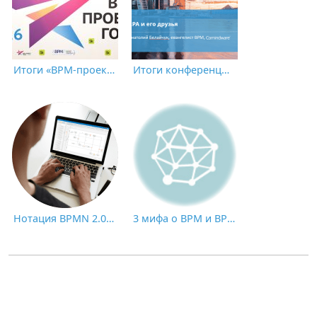
Итоги «BPM-проекта года’26»: клиент Comindware — в числе призеров
Итоги конференции CNews «Роботизация бизнес-процессов 2021»
Нотация BPMN 2.0: ключевые элементы и описание
3 мифа о BPM и BPMS