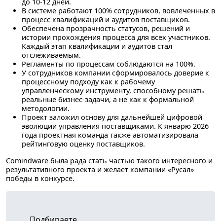
до 10-12 дней.
В системе работают
100%
сотрудников, вовлеченных в
процесс квалификаций и аудитов поставщиков.
Обеспечена прозрачность статусов, решений и
истории прохождения процесса для всех участников.
Каждый этап квалификации и аудитов стал
отслеживаемым.
Регламенты по процессам соблюдаются
на 100%.
У сотрудников компании сформировалось доверие к
процессному подходу как к рабочему
управленческому инструменту, способному решать
реальные бизнес-задачи, а не как к формальной
методологии.
Проект заложил основу для дальнейшей цифровой
эволюции управления поставщиками. К январю 2026
года проектная команда также автоматизировала
рейтинговую оценку поставщиков.
Comindware была рада стать частью такого интересного и
результативного проекта и желает компании «Русал»
победы в конкурсе.
Подбираете