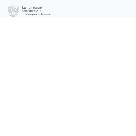
Единый реестр
российского ПО
от Минцифры России