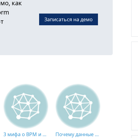
мо, как
orm
Записаться на демо
ют
3 мифа о BPM и BPMS
Почему данные – это НЕ новая нефть: пик экономики, основанной на применении искусственного интеллекта