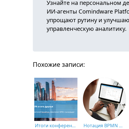
Узнайте на персональном де
ИИ-агенты Comindware Platf
упрощают рутину и улучша
управленческую аналитику.
Похожие записи:
Итоги конференции CNews «Роботизация бизнес-процессов 2021»
Нотация BPMN 2.0: ключевые элементы и описание