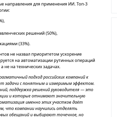
е направления для применения ИИ. Топ-3
огии:
%),
Кейс
авленческих решений (50%),
кациями (33%).
нтов не назвал приоритетом ускорение
руется на автоматизации рутинных операций
а не на технических задачах.
агматичный подход российских компаний к
рает задачи с понятным и измеримым эффектом.
ний, поддержка решений руководителя — это
изации и которые отнимают значительную
томатизация именно этих участков даёт
м, что компании научились отделять
ВинЛаб. Автоматизация отк
вых обещаний и выбирают точечное, но
новых магазинов