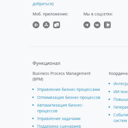
добраться
)
Моб. приложение
:
Мы в соцсетях:
Функционал
Business Process Management
Координа
(BPM)
Интегр
Управление бизнес-процессами
ИИ-тех
Оптимизация бизнес-процессов
Повыше
Автоматизация бизнес-
Гипера
процессов
Событи
Управление задачами
систем
Поддержка сценариев