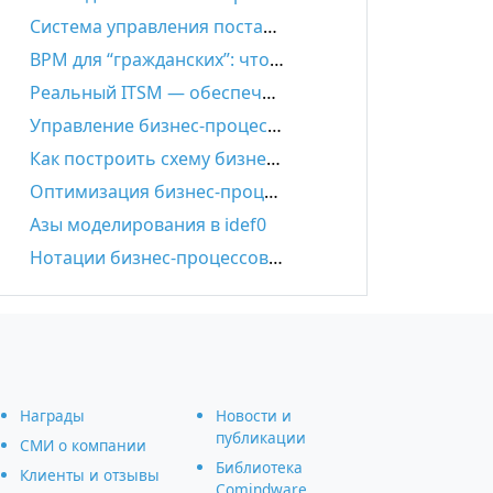
Система управления поставками и цепями поставок: задачи, функции, автоматизация, выбор решения
BPM для “гражданских”: что такое настоящий Low-code
Реальный ITSM — обеспечение эффективности ИТ-деятельности
Управление бизнес-процессами – всё, что нужно знать
Как построить схему бизнес-процесса: пошаговая инструкция
Оптимизация бизнес-процессов: основные принципы
Азы моделирования в idef0
Нотации бизнес-процессов IDEF0. EPC. BPMN.
Награды
Новости и
публикации
СМИ о компании
Библиотека
Клиенты и отзывы
Comindware