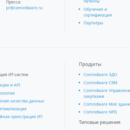
патенты
Пресса:
pr@comindware.ru
Обучение и
сертификация
Партнёры
Продукты
ция ИТ-систем
Comindware ЭДО
Comindware CRM
ации и АРІ
Comindware Управлен
нологии
закупками
ние качества данных
Comindware Моё здани
втоматизация
Comindware NPD
йная оркестрация ИТ-
Типовые решения