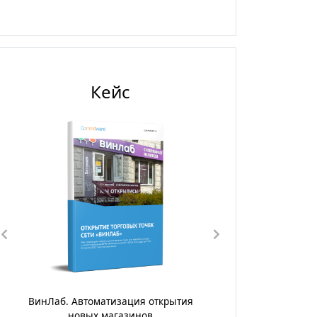
Кейс
рытия
ГК «Диалог».Цифровизация процесса
управления поставками