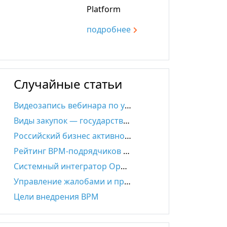
Platform
подробнee
Случайные статьи
Видеозапись вебинара по управлению закупками
Виды закупок — государственные и коммерческие
Российский бизнес активно тестирует ИИ в рабочих процессах
Рейтинг BPM-подрядчиков по версии TAdviser
Системный интегратор Open Vision повышает эффективность управления бизнес-процессами с помощью Comindware Tracker
Управление жалобами и претензиями
Цели внедрения BPM