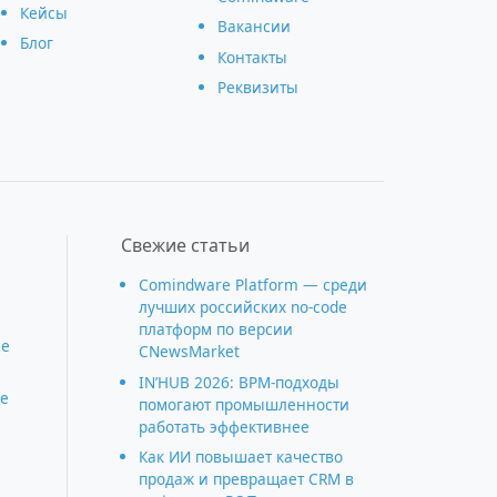
Кейсы
Вакансии
Блог
Контакты
Реквизиты
Свежие статьи
Comindware Platform — среди
лучших российских no-code
платформ по версии
ие
CNewsMarket
IN’HUB 2026: BPM-подходы
е
помогают промышленности
работать эффективнее
Как ИИ повышает качество
продаж и превращает CRM в