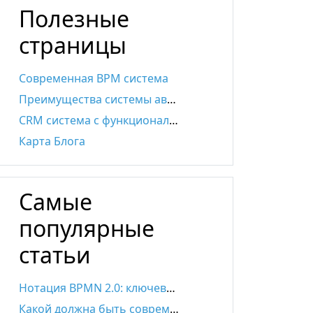
Полезные
страницы
Современная BPM система
Преимущества системы автоматизации бизнес-процессов
CRM система с функционалом BPMS
Карта Блога
Самые
популярные
статьи
Нотация BPMN 2.0: ключевые элементы и описание
Какой должна быть современная SRM-система?