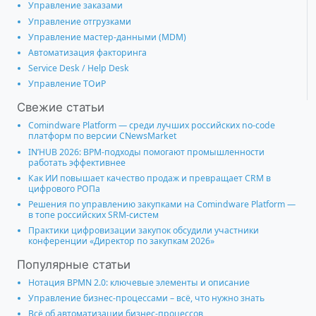
Управление заказами
Управление отгрузками
Управление мастер-данными (MDM)
Автоматизация факторинга
Service Desk / Help Desk
Управление ТОиР
Свежие статьи
Comindware Platform — среди лучших российских no-code
платформ по версии CNewsMarket
IN’HUB 2026: BPM-подходы помогают промышленности
работать эффективнее
Как ИИ повышает качество продаж и превращает CRM в
цифрового РОПа
Решения по управлению закупками на Comindware Platform —
в топе российских SRM-систем
Практики цифровизации закупок обсудили участники
конференции «Директор по закупкам 2026»
Популярные статьи
Нотация BPMN 2.0: ключевые элементы и описание
Управление бизнес-процессами – всё, что нужно знать
Всё об автоматизации бизнес-процессов