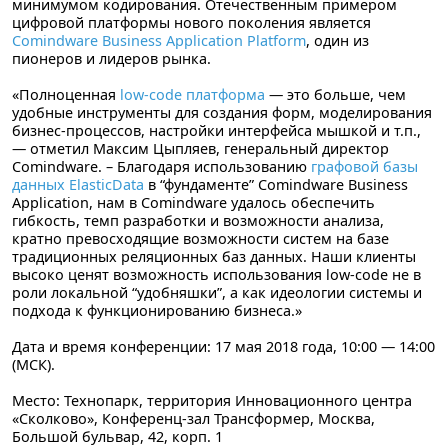
минимумом кодирования. Отечественным примером
цифровой платформы нового поколения является
Comindware Business Application Platform
, один из
пионеров и лидеров рынка.
«Полноценная
low-code платформа
— это больше, чем
удобные инструменты для создания форм, моделирования
бизнес-процессов, настройки интерфейса мышкой и т.п.,
— отметил
Максим Цыпляев
, генеральный директор
Comindware. – Благодаря использованию
графовой базы
данных ElasticData
в “фундаменте” Comindware Business
Application, нам в Comindware удалось обеспечить
гибкость, темп разработки и возможности анализа,
кратно превосходящие возможности систем на базе
традиционных реляционных баз данных. Наши клиенты
высоко ценят возможность использования low-code не в
роли локальной “удобняшки”, а как идеологии системы и
подхода к функционированию бизнеса.»
Дата и время конференции
: 17 мая 2018 года, 10:00 — 14:00
(МСК).
Место
: Технопарк, территория Инновационного центра
«Сколково», Конференц-зал Трансформер, Москва,
Большой бульвар, 42, корп. 1