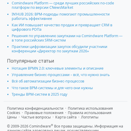
Comindware Platform — среди лучших российских no-code
платформ по версии CNewsMarket
IN’HUB 2026: BPM-подходы помогают промышленности
работать эффективнее
Как ИИ повышает качество продаж и превращает CRM в
цифрового РОПа
Решения по управлению закупками на Comindware Platform —
в топе российских SRM-систем
Практики цифровизации закупок обсудили участники
конференции «Директор по закупкам 2026»
Популярные статьи
Нотация BPMN 2.0: ключевые элементы и описание
Управление бизнес-процессами – всё, что нужно знать
Всё об автоматизации бизнес-процессов
Что такое BPM-системы и для чего они нужны
Тренды BPM-систем в 2025 году
Политика конфиденциальности
·
Политика использования
Cookies
·
Правовые положения
·
Правила использования
Цены
·
Частые вопросы
·
Карта сайта
·
Логотипы
®
© 2009-2026 Comindware
Все права защищены. Информация на
данном сайте адресована лицам, осуществляющим