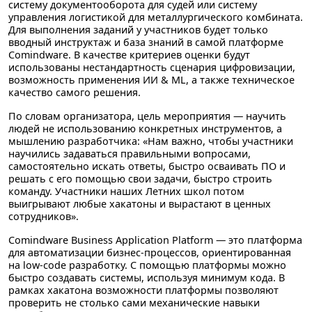
систему документооборота для судей или систему
управления логистикой для металлургического комбината.
Для выполнения заданий у участников будет только
вводный инструктаж и база знаний в самой платформе
Comindware. В качестве критериев оценки будут
использованы нестандартность сценария цифровизации,
возможность применения ИИ & ML, а также техническое
качество самого решения.
По словам организатора, цель мероприятия — научить
людей не использованию конкретных инструментов, а
мышлению разработчика: «Нам важно, чтобы участники
научились задаваться правильными вопросами,
самостоятельно искать ответы, быстро осваивать ПО и
решать с его помощью свои задачи, быстро строить
команду. Участники наших Летних школ потом
выигрывают любые хакатоны и вырастают в ценных
сотрудников».
Comindware Business Application Platform — это платформа
для автоматизации бизнес-процессов, ориентированная
на low-code разработку. С помощью платформы можно
быстро создавать системы, используя минимум кода. В
рамках хакатона возможности платформы позволяют
проверить не столько сами механические навыки