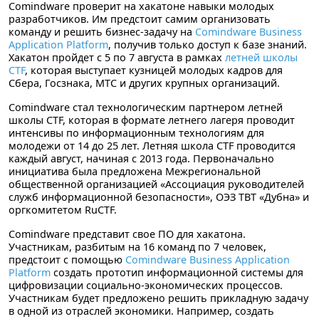
Comindware проверит на хакатоне навыки молодых
разработчиков. Им предстоит самим организовать
команду и решить бизнес-задачу на
Comindware Business
Application Platform
, получив только доступ к базе знаний.
Хакатон пройдет с 5 по 7 августа в рамках
летней школы
CTF
, которая выступает кузницей молодых кадров для
Сбера, Госзнака, МТС и других крупных организаций.
Comindware стал технологическим партнером летней
школы CTF, которая в формате летнего лагеря проводит
интенсивы по информационным технологиям для
молодежи от 14 до 25 лет. Летняя школа CTF проводится
каждый август, начиная с 2013 года. Первоначально
инициатива была предложена Межрегиональной
общественной организацией «Ассоциация руководителей
служб информационной безопасности», ОЭЗ ТВТ «Дубна» и
оргкомитетом RuCTF.
Comindware представит свое ПО для хакатона.
Участникам, разбитым на 16 команд по 7 человек,
предстоит с помощью
Comindware Business Application
Platform
создать прототип информационной системы для
цифровизации социально-экономических процессов.
Участникам будет предложено решить прикладную задачу
в одной из отраслей экономики. Например, создать