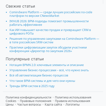
Свежие статьи
Comindware Platform — среди лучших российских no-code
платформ по версии CNewsMarket
IN’HUB 2026: BPM-подходы помогают промышленности
работать эффективнее
Как ИИ повышает качество продаж и превращает CRM в
цифрового РОПа
Решения по управлению закупками на Comindware Platform —
в топе российских SRM-систем
Практики цифровизации закупок обсудили участники
конференции «Директор по закупкам 2026»
Популярные статьи
Нотация BPMN 2.0: ключевые элементы и описание
Управление бизнес-процессами – всё, что нужно знать
Всё об автоматизации бизнес-процессов
Что такое BPM-системы и для чего они нужны
Тренды BPM-систем в 2025 году
Политика конфиденциальности
·
Политика использования
Cookies
·
Правовые положения
·
Правила использования
Цены
·
Частые вопросы
·
Карта сайта
·
Логотипы