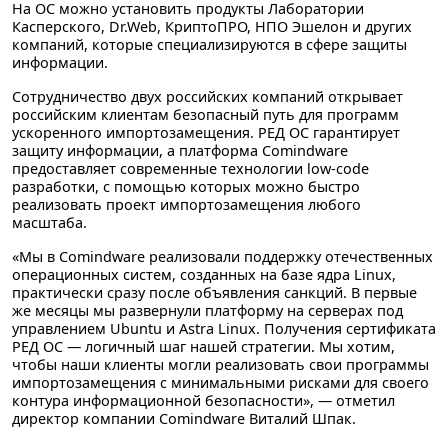
На ОС можно установить продукты Лаборатории
Касперского, Dr.Web, КриптоПРО, НПО Эшелон и других
компаний, которые специализируются в сфере защиты
информации.
Сотрудничество двух российских компаний открывает
российским клиентам безопасный путь для программ
ускоренного импортозамещения. РЕД ОС гарантирует
защиту информации, а платформа Comindware
предоставляет современные технологии low-code
разработки, с помощью которых можно быстро
реализовать проект импортозамещения любого
масштаба.
«Мы в Comindware реализовали поддержку отечественных
операционных систем, созданных на базе ядра Linux,
практически сразу после объявления санкций. В первые
же месяцы мы развернули платформу на серверах под
управлением Ubuntu и Astra Linux. Получения сертификата
РЕД ОС — логичный шаг нашей стратегии. Мы хотим,
чтобы наши клиенты могли реализовать свои программы
импортозамещения с минимальными рисками для своего
контура информационной безопасности», — отметил
директор компании Comindware Виталий Шпак.