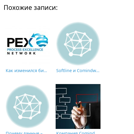
Похожие записи:
Как изменился бизнес в 2022 году: в России вышел отчет PEX Network
Softline и Comindware объединяют усилия по цифровизации российского бизнеса
Почему данные – это НЕ новая нефть: пик экономики, основанной на применении искусственного интеллекта
Компания Comindware вошла в Топ поставщиков BPMS в России 2019