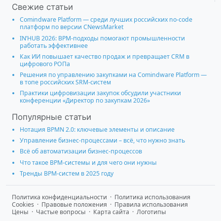
Свежие статьи
Comindware Platform — среди лучших российских no-code
платформ по версии CNewsMarket
IN’HUB 2026: BPM-подходы помогают промышленности
работать эффективнее
Как ИИ повышает качество продаж и превращает CRM в
цифрового РОПа
Решения по управлению закупками на Comindware Platform —
в топе российских SRM-систем
Практики цифровизации закупок обсудили участники
конференции «Директор по закупкам 2026»
Популярные статьи
Нотация BPMN 2.0: ключевые элементы и описание
Управление бизнес-процессами – всё, что нужно знать
Всё об автоматизации бизнес-процессов
Что такое BPM-системы и для чего они нужны
Тренды BPM-систем в 2025 году
Политика конфиденциальности
·
Политика использования
Cookies
·
Правовые положения
·
Правила использования
Цены
·
Частые вопросы
·
Карта сайта
·
Логотипы