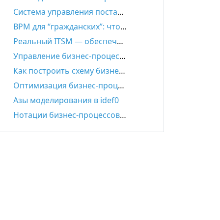
Система управления поставками и цепями поставок: задачи, функции, автоматизация, выбор решения
BPM для “гражданских”: что такое настоящий Low-code
Реальный ITSM — обеспечение эффективности ИТ-деятельности
Управление бизнес-процессами – всё, что нужно знать
Как построить схему бизнес-процесса: пошаговая инструкция
Оптимизация бизнес-процессов: основные принципы
Азы моделирования в idef0
Нотации бизнес-процессов IDEF0. EPC. BPMN.