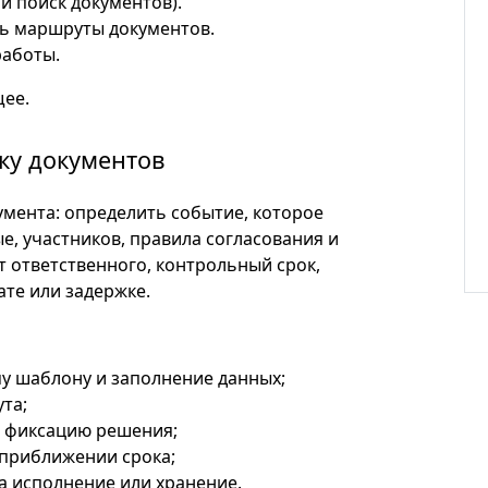
и поиск документов).
ь маршруты документов.
работы.
щее.
ку документов
умента: определить событие, которое
е, участников, правила согласования и
ют ответственного, контрольный срок,
ате или задержке.
у шаблону и заполнение данных;
та;
и фиксацию решения;
 приближении срока;
а исполнение или хранение.