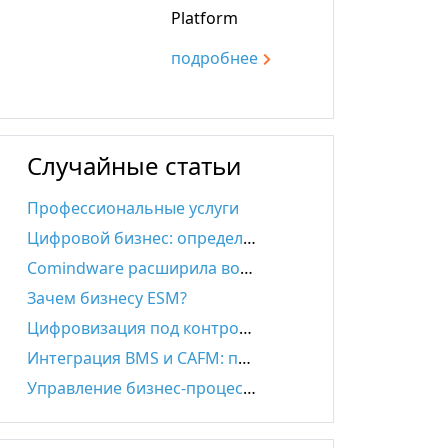
Platform
подробнee
Случайные статьи
Профессиональные услуги
Цифровой бизнес: определение и специфика ИТ-стратегии
Comindware расширила возможности управления бизнес-процессами в Microsoft Outlook
Зачем бизнесу ESM?
Цифровизация под контролем бизнеса, а не ИТ — как это возможно в нефтегазе
Интеграция BMS и CAFM: практическая польза и новые возможности
Управление бизнес-процессами в 1С: плюсы, минусы, альтернативы