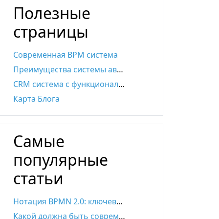
Полезные
страницы
Современная BPM система
Преимущества системы автоматизации бизнес-процессов
CRM система с функционалом BPMS
Карта Блога
Самые
популярные
статьи
Нотация BPMN 2.0: ключевые элементы и описание
Какой должна быть современная SRM-система?