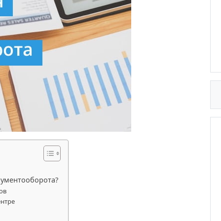
кументооборота?
ов
ентре