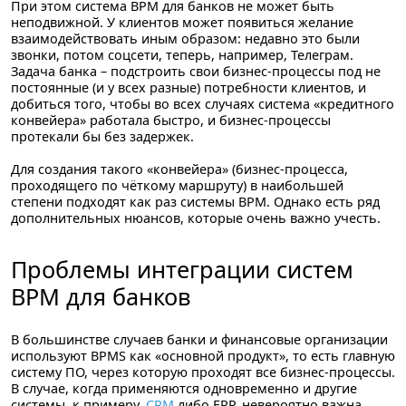
При этом
система BPM для банков не может быть
неподвижной.
У клиентов может появиться желание
взаимодействовать иным образом: недавно это были
звонки, потом соцсети, теперь, например, Телеграм.
Задача банка – подстроить свои бизнес-процессы под не
постоянные (и у всех разные) потребности клиентов, и
добиться того, чтобы во всех случаях система «кредитного
конвейера» работала быстро, и бизнес-процессы
протекали бы без задержек.
Для создания такого «конвейера» (бизнес-процесса,
проходящего по чёткому маршруту)
в наибольшей
степени подходят как раз системы BPM.
Однако есть ряд
дополнительных нюансов, которые очень важно учесть.
Проблемы интеграции систем
BPM для банков
В большинстве случаев банки и финансовые организации
используют BPMS как «основной продукт», то есть главную
систему ПО, через которую проходят все бизнес-процессы.
В случае, когда применяются одновременно и другие
системы, к примеру,
CRM
либо ERP, невероятно важна