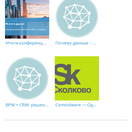
Итоги конференции CNews «Роботизация бизнес-процессов 2021»
Почему данные – это НЕ новая нефть: пик экономики, основанной на применении искусственного интеллекта
BPM + CRM: решение для успешной цифровой трансформации
Comindware — Один из Первых Успешных Выпускников Сколково 2021