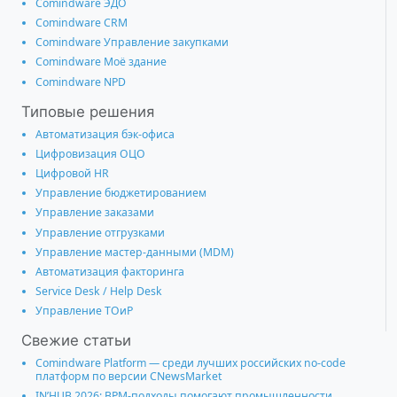
Comindware ЭДО
Comindware CRM
Comindware Управление закупками
Comindware Моё здание
Comindware NPD
Типовые решения
Автоматизация бэк-офиса
Цифровизация ОЦО
Цифровой HR
Управление бюджетированием
Управление заказами
Управление отгрузками
Управление мастер-данными (MDM)
Автоматизация факторинга
Service Desk / Help Desk
Управление ТОиР
Свежие статьи
Comindware Platform — среди лучших российских no-code
платформ по версии CNewsMarket
IN’HUB 2026: BPM-подходы помогают промышленности