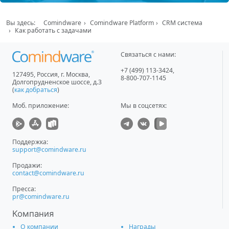
Вы здесь:
Comindware
Comindware Platform
CRM система
Как работать с задачами
Связаться с нами:
+7 (499) 113-3424
,
127495
,
Россия, г. Москва
,
8-800-707-1145
Долгопрудненское шоссе, д.3
(
как добраться
)
Моб. приложение
:
Мы в соцсетях:
Поддержка:
support@comindware.ru
Продажи:
contact@comindware.ru
Пресса:
pr@comindware.ru
Компания
О компании
Награды