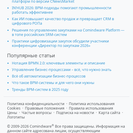
платформ по версии CNewsMarket
IN’HUB 2026: BPM-подходы помогают промышленности
работать эффективнее
Как ИИ повышает качество продаж и превращает CRM в
цифрового РОПа
Решения по управлению закупками на Comindware Platform —
в топе российских SRM-систем
Практики цифровизации закупок обсудили участники
конференции «Директор по закупкам 2026»
Популярные статьи
Нотация BPMN 2.0: ключевые элементы и описание
Управление бизнес-процессами – всё, что нужно знать
Всё об автоматизации бизнес-процессов
Что такое BPM-системы и для чего они нужны
Тренды BPM-систем в 2025 году
Политика конфиденциальности
·
Политика использования
Cookies
·
Правовые положения
·
Правила использования
Цены
·
Частые вопросы
·
Подписка на новости
·
Карта сайта
·
Логотипы
®
© 2009-2026 Comindware
Все права защищены. Информация на
данном сайте адресована лицам, осуществляющим