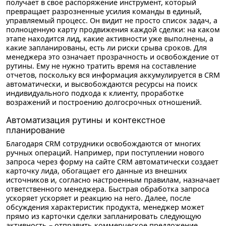
получает в свое распоряжение инструмент, который
превращает разрозненные усилия команды в единый,
управляемый процесс. Он видит не просто список задач, а
полноценную карту продвижения каждой сделки: на каком
этапе находится лид, какие активности уже выполнены, а
какие запланированы, есть ли риски срыва сроков. Для
менеджера это означает прозрачность и освобождение от
рутины. Ему не нужно тратить время на составление
отчетов, поскольку вся информация аккумулируется в CRM
автоматически, и высвобождаются ресурсы на поиск
индивидуального подхода к клиенту, проработке
возражений и построению долгосрочных отношений.
Автоматизация рутины и контекстное
планирование
Благодаря CRM сотрудники освобождаются от многих
ручных операций. Например, при поступлении нового
запроса через форму на сайте CRM автоматически создает
карточку лида, обогащает его данные из внешних
источников и, согласно настроенным правилам, назначает
ответственного менеджера. Быстрая обработка запроса
ускоряет ускоряет и реакцию на него. Далее, после
обсуждения характеристик продукта, менеджер может
прямо из карточки сделки запланировать следующую
активность – отправить коммерческое предложение,