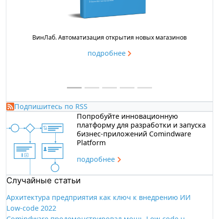
ВинЛаб. Автоматизация открытия новых магазинов
ГК «Ди
подробнее
Подпишитесь по RSS
Попробуйте инновационную
платформу для разработки и запуска
бизнес-приложений Comindware
Platform
подробнee
Случайные статьи
Архитектура предприятия как ключ к внедрению ИИ
Low-code 2022
Comindware продемонстрировал мощь Low-code на международном форуме