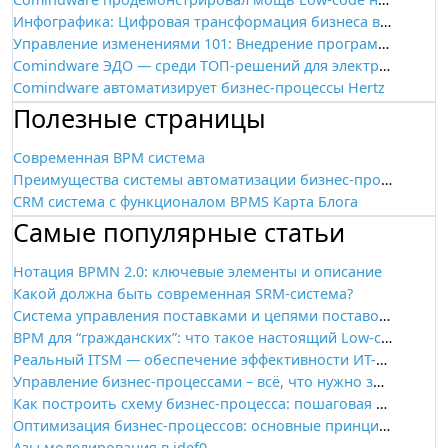
Инфографика: Цифровая трансформация бизнеса в условиях неопределенности. Тренды 2022 и прогнозы на 2023
Управление изменениями 101: Внедрение программного обеспечения для управления проектами
Comindware ЭДО — среди ТОП-решений для электронного документооборота
Comindware автоматизирует бизнес-процессы Hertz
Полезные страницы
Современная BPM система
Преимущества системы автоматизации бизнес-процессов
CRM система с функционалом BPMS
Карта Блога
Самые популярные статьи
Нотация BPMN 2.0: ключевые элементы и описание
Какой должна быть современная SRM-система?
Система управления поставками и цепями поставок: задачи, функции, автоматизация, выбор решения
BPM для “гражданских”: что такое настоящий Low-code
Реальный ITSM — обеспечение эффективности ИТ-деятельности
Управление бизнес-процессами – всё, что нужно знать
Как построить схему бизнес-процесса: пошаговая инструкция
Оптимизация бизнес-процессов: основные принципы
Азы моделирования в idef0