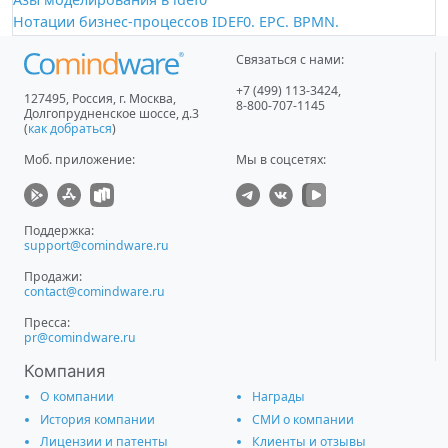
Нотации бизнес-процессов IDEF0. EPC. BPMN.
Связаться с нами:
+7 (499) 113-3424
,
127495
,
Россия, г. Москва
,
8-800-707-1145
Долгопрудненское шоссе, д.3
(
как добраться
)
Моб. приложение
:
Мы в соцсетях:
Поддержка:
support@comindware.ru
Продажи:
contact@comindware.ru
Пресса:
pr@comindware.ru
Компания
О компании
Награды
История компании
СМИ о компании
Лицензии и патенты
Клиенты и отзывы