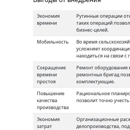
Экономия
Рутинные операции отн
времени
таких операций позвол
бизнес-целей.
Мобильность
Во время сельскохозяй
усложняет координаци
находиться на связи с
Сокращение
Ремонт оборудования в
времени
ремонтных бригад позв
простоя
комплектующие.
Повышение
Рациональное планиро
качества
позволит точно учесть
производства
Экономия
Организационные расхо
затрат
делопроизводства, под