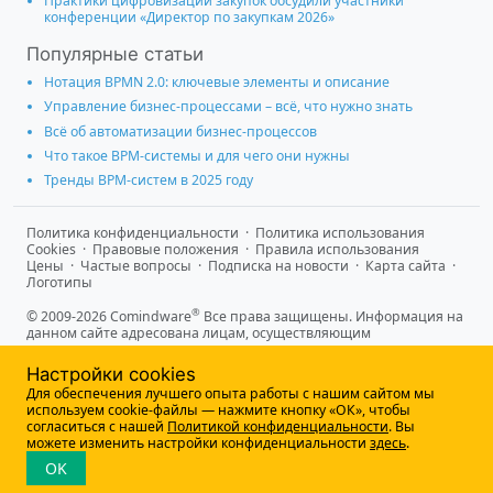
Практики цифровизации закупок обсудили участники
конференции «Директор по закупкам 2026»
Популярные статьи
Нотация BPMN 2.0: ключевые элементы и описание
Управление бизнес-процессами – всё, что нужно знать
Всё об автоматизации бизнес-процессов
Что такое BPM-системы и для чего они нужны
Тренды BPM-систем в 2025 году
Политика конфиденциальности
·
Политика использования
Cookies
·
Правовые положения
·
Правила использования
Цены
·
Частые вопросы
·
Подписка на новости
·
Карта сайта
·
Логотипы
®
© 2009-2026 Comindware
Все права защищены. Информация на
данном сайте адресована лицам, осуществляющим
предпринимательскую деятельность и не является
информацией, предназначенной для публичного ознакомления
Настройки cookies
потребителей.
Для обеспечения лучшего опыта работы с нашим сайтом мы
используем cookie-файлы — нажмите кнопку «ОК», чтобы
согласиться с нашей
Политикой конфиденциальности
. Вы
можете изменить настройки конфиденциальности
здесь
.
OK
Единый реестр
российского ПО
от Минцифры России