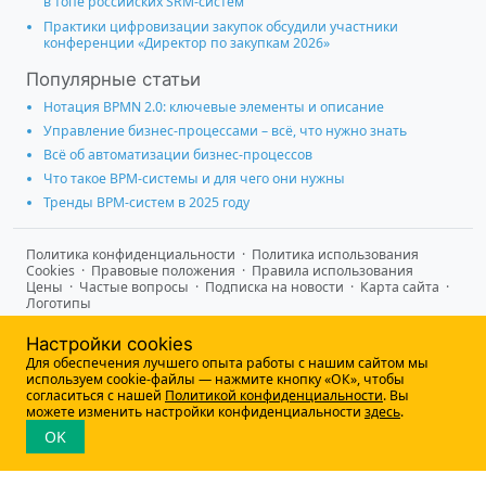
в топе российских SRM-систем
Практики цифровизации закупок обсудили участники
конференции «Директор по закупкам 2026»
Популярные статьи
Нотация BPMN 2.0: ключевые элементы и описание
Управление бизнес-процессами – всё, что нужно знать
Всё об автоматизации бизнес-процессов
Что такое BPM-системы и для чего они нужны
Тренды BPM-систем в 2025 году
Политика конфиденциальности
·
Политика использования
Cookies
·
Правовые положения
·
Правила использования
Цены
·
Частые вопросы
·
Подписка на новости
·
Карта сайта
·
Логотипы
®
© 2009-2026 Comindware
Все права защищены. Информация на
Настройки cookies
данном сайте адресована лицам, осуществляющим
Для обеспечения лучшего опыта работы с нашим сайтом мы
предпринимательскую деятельность и не является
используем cookie-файлы — нажмите кнопку «ОК», чтобы
информацией, предназначенной для публичного ознакомления
согласиться с нашей
Политикой конфиденциальности
. Вы
потребителей.
можете изменить настройки конфиденциальности
здесь
.
OK