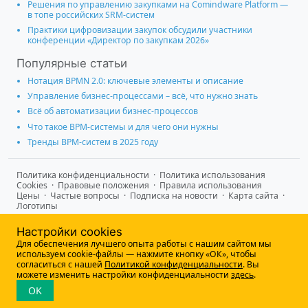
Решения по управлению закупками на Comindware Platform —
в топе российских SRM-систем
Практики цифровизации закупок обсудили участники
конференции «Директор по закупкам 2026»
Популярные статьи
Нотация BPMN 2.0: ключевые элементы и описание
Управление бизнес-процессами – всё, что нужно знать
Всё об автоматизации бизнес-процессов
Что такое BPM-системы и для чего они нужны
Тренды BPM-систем в 2025 году
Политика конфиденциальности
·
Политика использования
Cookies
·
Правовые положения
·
Правила использования
Цены
·
Частые вопросы
·
Подписка на новости
·
Карта сайта
·
Логотипы
®
© 2009-2026 Comindware
Все права защищены. Информация на
Настройки cookies
данном сайте адресована лицам, осуществляющим
Для обеспечения лучшего опыта работы с нашим сайтом мы
предпринимательскую деятельность и не является
используем cookie-файлы — нажмите кнопку «ОК», чтобы
информацией, предназначенной для публичного ознакомления
согласиться с нашей
Политикой конфиденциальности
. Вы
потребителей.
можете изменить настройки конфиденциальности
здесь
.
OK