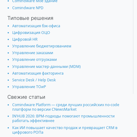
Comindware Моё здание
Comindware NPD
Типовые решения
Автоматизация бэк-офиса
Цифровизация ОЦО
Цифровой HR
Управление бюджетированием
Управление заказами
Управление отгрузками
Управление мастер-данными (MDM)
Автоматизация факторинга
Service Desk / Help Desk
Управление ТОиР
Свежие статьи
Comindware Platform — среди лучших российских no-code
платформ по версии CNewsMarket
IN’HUB 2026: BPM-подходы помогают промышленности
работать эффективнее
Как ИИ повышает качество продаж и превращает CRM в
цифрового РОПа