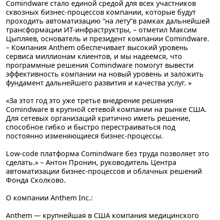
Comindware стало единой средой для всех участников
сквозных бизнес-процессов компании, которые будут
проходить автоматизацию “на лету”в рамках дальнейшей
трансформации ИТ-инфраструктры, – отметил
Максим
Цыпляев
, основатель и президент компании Comindware.
– Компания Anthem обеспечивает высокий уровень
сервиса миллионам клиентов, и мы надеемся, что
программные решения Comindware помогут вывести
эффективность компании на новый уровень и заложить
фундамент дальнейшего развития и качества услуг. »
«За этот год это уже третье внедрение решения
Comindware в крупной сетевой компании на рынке США.
Для сетевых организаций критично иметь решение,
способное гибко и быстро перестраиваться под
постоянно изменяющиеся бизнес-процессы.
Low-code платформа Comindware без труда позволяет это
сделать.» –
Антон Пронин
, руководитель Центра
автоматизации бизнес-процессов и облачных решений
Фонда Сколково.
О компании Anthem Inc.:
Anthem — крупнейшая в США компания медицинского