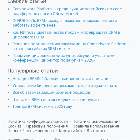
Свежие статьи
Comindware Platform — среди лучших российских no-code
платформ по версии CNewsMarket
IN’HUB 2026: BPM-подходы помогают промышленности
работать эффективнее
Как ИИ повышает качество продаж и превращает CRM в
цифрового РОПа
Решения по управлению закупками на Comindware Platform —
в топе российских SRM-систем
Практики цифровизации закупок обсудили участники
конференции «Директор по закупкам 2026»
Популярные статьи
Нотация BPMN 2.0: ключевые элементы и описание
Управление бизнес-процессами – всё, что нужно знать
Всё об автоматизации бизнес-процессов
Что такое BPM-системы и для чего они нужны
Тренды BPM-систем в 2025 году
Политика конфиденциальности
·
Политика использования
Cookies
·
Правовые положения
·
Правила использования
Цены
·
Частые вопросы
·
Карта сайта
·
Логотипы
®