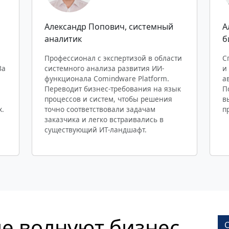
Александр Попович
, системный
А
аналитик
б
Профессионал с экспертизой в области
С
За
системного анализа развития ИИ-
и
функционала Comindware Platform.
а
Переводит бизнес-требования на язык
П
процессов и систем, чтобы решения
в
х.
точно соответствовали задачам
п
заказчика и легко встраивались в
существующий ИТ-ландшафт.
е волнуют бизнес-