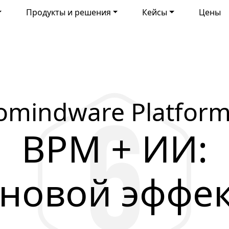
Продукты и решения
Кейсы
Цены
omindware Platform
BPM + ИИ:
новой эффе