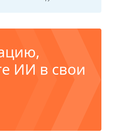
ацию,
е ИИ в свои